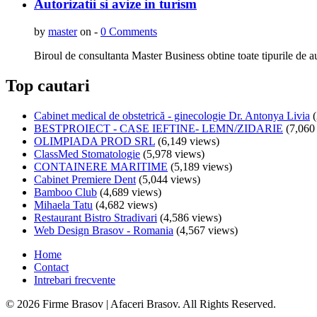
Autorizatii si avize in turism
by
master
on -
0 Comments
Biroul de consultanta Master Business obtine toate tipurile de au
Top cautari
Cabinet medical de obstetrică - ginecologie Dr. Antonya Livia
(
BESTPROIECT - CASE IEFTINE- LEMN/ZIDARIE
(7,060
OLIMPIADA PROD SRL
(6,149 views)
ClassMed Stomatologie
(5,978 views)
CONTAINERE MARITIME
(5,189 views)
Cabinet Premiere Dent
(5,044 views)
Bamboo Club
(4,689 views)
Mihaela Tatu
(4,682 views)
Restaurant Bistro Stradivari
(4,586 views)
Web Design Brasov - Romania
(4,567 views)
Home
Contact
Intrebari frecvente
© 2026 Firme Brasov | Afaceri Brasov. All Rights Reserved.