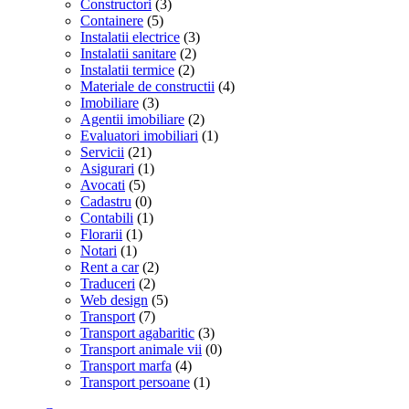
Constructori
(3)
Containere
(5)
Instalatii electrice
(3)
Instalatii sanitare
(2)
Instalatii termice
(2)
Materiale de constructii
(4)
Imobiliare
(3)
Agentii imobiliare
(2)
Evaluatori imobiliari
(1)
Servicii
(21)
Asigurari
(1)
Avocati
(5)
Cadastru
(0)
Contabili
(1)
Florarii
(1)
Notari
(1)
Rent a car
(2)
Traduceri
(2)
Web design
(5)
Transport
(7)
Transport agabaritic
(3)
Transport animale vii
(0)
Transport marfa
(4)
Transport persoane
(1)