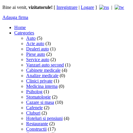
Bine ai venit,
vizitatorule!
[
Inregistrare
|
Logare
]
|
Adauga firma
Home
Categories
Auto
(5)
Acte auto
(3)
Dealeri auto
(1)
Piese auto
(2)
Service auto
(2)
Vanzari auto second
(1)
Cabinete medicale
(4)
Analize medicale
(0)
Clinici private
(1)
Medicina interna
(0)
Psiholog
(1)
Stomatologie
(2)
Cazare si masa
(10)
Cafenele
(2)
Cluburi
(2)
Hoteluri si pensiuni
(4)
Restaurante
(2)
Constructii
(17)