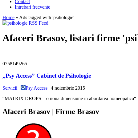
Contact
Intrebari frecvente
Home
»
Ads tagged with 'psihologie'
Afaceri Brasov, listari firme 'psi
0758149265
„Psy Access” Cabinet de Psihologie
Servicii
|
Psy Access
|
4 noiembrie 2015
“MATRIX DROPS – o noua dimensiune in abordarea homeopatica“ Matri
Afaceri Brasov | Firme Brasov