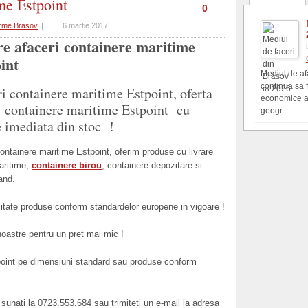
me Estpoint
0
rme Brasov
|
6 martie 2017
e afaceri
containere maritime
int
Mediul de af
continua sa 
i containere maritime Estpoint, oferta
economice al
 containere maritime Estpoint cu
geogr...
e imediata din stoc !
ontainere maritime Estpoint, oferim produse cu livrare
aritime,
containere birou
, containere depozitare si
and.
itate produse conform standardelor europene in vigoare !
noastre pentru un pret mai mic !
point pe dimensiuni standard sau produse conform
e sunati la 0723.553.684 sau trimiteti un e-mail la adresa