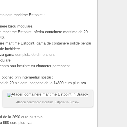
ntainere maritime Estpoint :
nere birou modulare..
e maritime Estpoint, oferim containere maritime de 20′
40′.
ere maritime Estpoint, gama de containere solide pentru
de inchidere.
aza gama completa de dimensiuni.
odulare.
acanta sau locuinte cu character permanent.
, obtineti prin intermediul nostru :
nd de 20 picioare incepand de la 14800 euro plus tva.
Afaceri containere maritime Estpoint in Brasov
 de la 2690 euro plus tva.
a 990 euro plus tva.