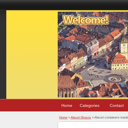
Home
Categories
Contact
Home
»
Afaceri Brasov
» Afaceri containere marit