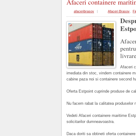
Afaceri containere mariti
afaceribrasov
|
Afaceri Brasov
,
Fi
Despr
Estpo
Afacer
pentru
livrar
Afaceri c
imediata din stoc, vindem containere m
cabine paza noi si containere second h
Oferta Estpoint cuprinde produse de cal
Nu facem rabat la calitatea produselor 
Vedeti Afaceri containere maritime Est
solicitarilor dumneavoastra.
Daca doriti sa obtineti oferta container