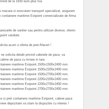
ornind de la 1930 euro plus tva.
u macara si executam transport specializat, asiguram
e containere maritime Estpoint comercializate de firma
nizarile de santier sau pentru utilizari diverse, oferim
tpoint vandute.
licita acum o oferta de pret Afaceri !
r ne solicita detalii privind cabinele de paza, va
abine de paza cu livrare in tara :
ontainere maritime Estpoint 1500x1500x2400 mm.
ontainere maritime Estpoint 1500x2200x2400 mm.
ontainere maritime Estpoint 1500x2700x2400 mm.
ontainere maritime Estpoint 2200x2200x2400 mm.
ontainere maritime Estpoint 2200x2700x2400 mm.
ontainere maritime Estpoint 2700x2700x2400 mm.
ice si pret containere maritime Estpoint, cabine paza
nere depozitare va stam la dispozitie cu interes !