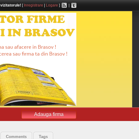
,
vizitatorule!
[
Inregistrare
|
Logare
]
|
Adauga firma
Comments
Tags