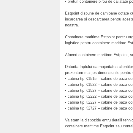
• preturi containere birou de caliatate p
Estpoint dispune de camioane dotate c
incarcarea si descarcarea pentru acest
noastra.
Containere maritime Estpoint pentru orga
logistica pentru containere maritime Es
Afaceri containere maritime Estpoint, so
Datorita faptului ca majoritatea clientilo
prezentam mai jos dimensiunile pentru c
• cabina tip K1515 – cabine de paza c
• cabina tip K1522 – cabine de paza c
• cabina tip K1527 – cabine de paza c
• cabina tip K2222 – cabine de paza c
• cabina tip K2227 – cabine de paza c
• cabina tip K2727 – cabine de paza c
Va stam la dispozitie entru detalii tehn
containere maritime Estpoint sau contai