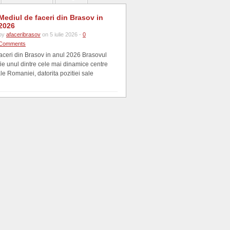
Mediul de faceri din Brasov in
2026
by
afaceribrasov
on 5 iulie 2026 -
0
Comments
aceri din Brasov in anul 2026 Brasovul
fie unul dintre cele mai dinamice centre
e Romaniei, datorita pozitiei sale