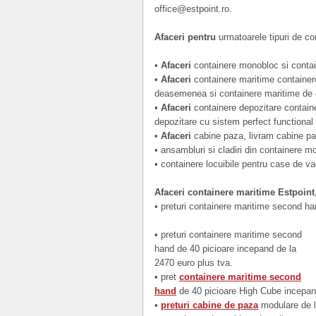
office@estpoint.ro.
Afaceri pentru
urmatoarele tipuri de co
•
Afaceri
containere monobloc si contai
•
Afaceri
containere maritime container
deasemenea si containere maritime de 
•
Afaceri
containere depozitare contain
depozitare cu sistem perfect functional 
•
Afaceri
cabine paza, livram cabine p
• ansambluri si cladiri din containere m
• containere locuibile pentru case de v
Afaceri containere maritime Estpoint
• preturi containere maritime second ha
• preturi containere maritime second
hand de 40 picioare incepand de la
2470 euro plus tva.
• pret
containere maritime second
hand
de 40 picioare High Cube incepand
•
preturi cabine de paza
modulare de l