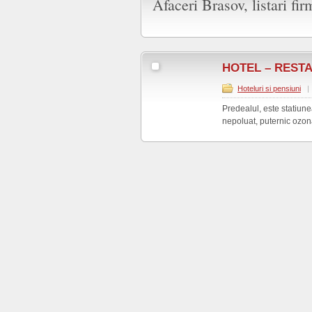
Afaceri Brasov, listari fir
HOTEL – REST
Hoteluri si pensiuni
|
Predealul, este statiune
nepoluat, puternic ozonat