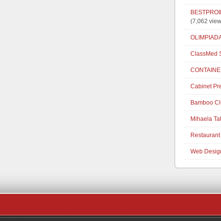
BESTPROIE
(7,062 view
OLIMPIAD
ClassMed S
CONTAINE
Cabinet Pr
Bamboo Cl
Mihaela Ta
Restaurant 
Web Desig