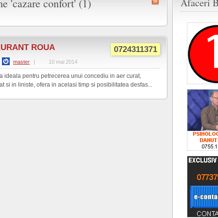
me 'cazare confort' (1)
Afaceri B
AURANT ROUA
0724311371
master
|
10 mai 2014
a ideala pentru petrecerea unui concediu in aer curat,
 si in liniste, ofera in acelasi timp si posibilitatea desfas...