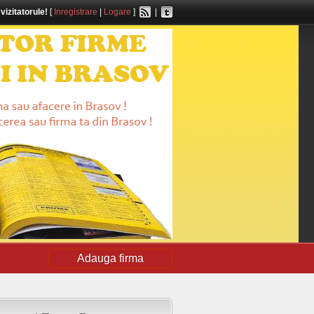
,
vizitatorule!
[
Inregistrare
|
Logare
]
|
Adauga firma