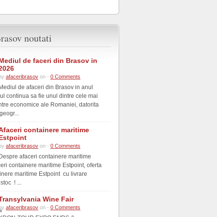
rasov noutati
Mediul de faceri din Brasov in
2026
by
afaceribrasov
on -
0 Comments
Mediul de afaceri din Brasov in anul
l continua sa fie unul dintre cele mai
tre economice ale Romaniei, datorita
geogr...
Afaceri containere maritime
Estpoint
by
afaceribrasov
on -
0 Comments
Despre afaceri containere maritime
eri containere maritime Estpoint, oferta
inere maritime Estpoint cu livrare
toc ! ...
Transylvania Wine Fair
by
afaceribrasov
on -
0 Comments