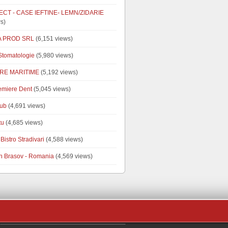
CT - CASE IEFTINE- LEMN/ZIDARIE
s)
A PROD SRL
(6,151 views)
tomatologie
(5,980 views)
RE MARITIME
(5,192 views)
emiere Dent
(5,045 views)
ub
(4,691 views)
tu
(4,685 views)
Bistro Stradivari
(4,588 views)
n Brasov - Romania
(4,569 views)