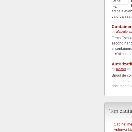
editie a eve
va organiza 
Container
by
afaceribra
Firma Estpoi
second hand 
si container
id="attachme
Autorizati
by
master
on 
Biroul de co
tipurile de a
documentatia 
Top cauta
Cabinet med
Antonya Li