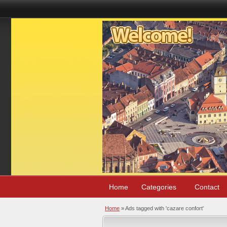
Home
Categories
Contact
Home
»
Ads tagged with 'cazare confort'