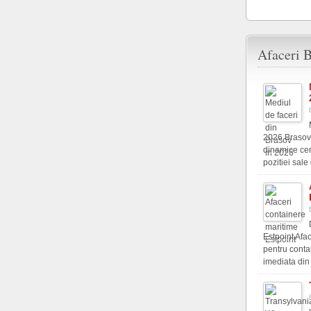
Afaceri B
2026 Brasovu
dinamice cen
pozitiei sale 
Estpoint Afac
pentru conta
imediata din s