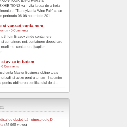
KRON-TOUR EXPO FAIRS &
EXHIBITIONS va invita la cea de-a treia
nimentului “Transylvania Wine Fair” ce se
in perioada 06-08 noiembrie 201...
e si vanzari containere
sov
on -
0 Comments
nt Srl din Brasov vinde containere
si containere noi, containere depozitare
e maritime, containere [caption
n...
i si avize in turism
-
0 Comments
nsultanta Master Business obtine toate
utorizatii si avize pentru turism - Intocmim
pentru obtinerea certificatului de cl...
ri
ical de obstetrică - ginecologie Dr.
via
(25,965 views)