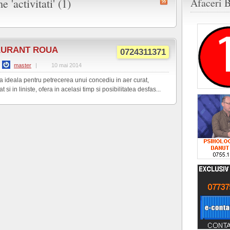
e 'activitati' (1)
Afaceri B
AURANT ROUA
0724311371
master
|
10 mai 2014
a ideala pentru petrecerea unui concediu in aer curat,
 si in liniste, ofera in acelasi timp si posibilitatea desfas...