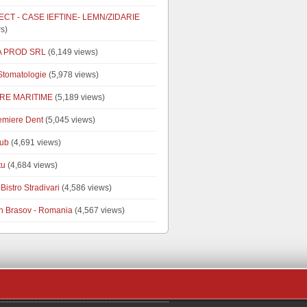
CT - CASE IEFTINE- LEMN/ZIDARIE
s)
A PROD SRL
(6,149 views)
tomatologie
(5,978 views)
RE MARITIME
(5,189 views)
emiere Dent
(5,045 views)
ub
(4,691 views)
tu
(4,684 views)
Bistro Stradivari
(4,586 views)
n Brasov - Romania
(4,567 views)