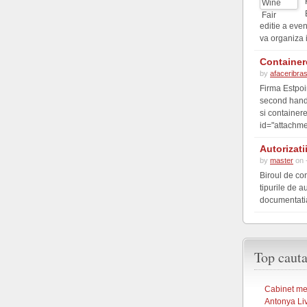
editie a eve
va organiza 
Container
by
afaceribra
Firma Estpoi
second hand 
si container
id="attachme
Autorizati
by
master
on 
Biroul de co
tipurile de a
documentatia 
Top cauta
Cabinet med
Antonya Li