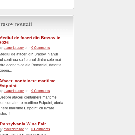
rasov noutati
Mediul de faceri din Brasov in
2026
by
afaceribrasov
on -
0 Comments
Mediul de afaceri din Brasov in anul
l continua sa fie unul dintre cele mai
tre economice ale Romaniei, datorita
geogr...
Afaceri containere maritime
Estpoint
by
afaceribrasov
on -
0 Comments
Despre afaceri containere maritime
eri containere maritime Estpoint, oferta
inere maritime Estpoint cu livrare
toc ! ...
Transylvania Wine Fair
by
afaceribrasov
on -
0 Comments