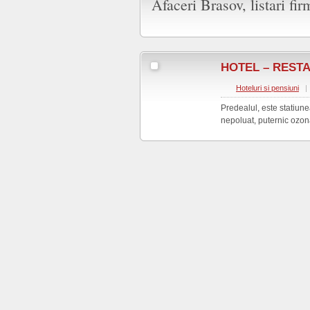
Afaceri Brasov, listari firm
HOTEL – REST
Hoteluri si pensiuni
|
Predealul, este statiune
nepoluat, puternic ozonat