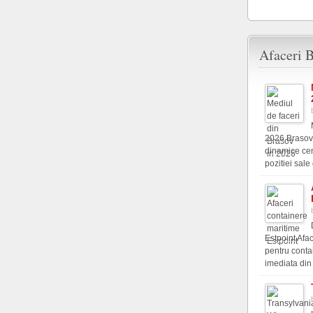
Afaceri B
2026 Brasovu
dinamice cen
pozitiei sale 
Estpoint Afac
pentru conta
imediata din s