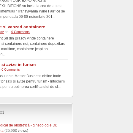
KRON-TOUR EXPO FAIRS &
EXHIBITIONS va invita la cea de-a treia
nimentului “Transylvania Wine Fair” ce se
in perioada 06-08 noiembrie 201...
e si vanzari containere
sov
on -
0 Comments
nt Srl din Brasov vinde containere
si containere noi, containere depozitare
e maritime, containere [caption
n...
i si avize in turism
-
0 Comments
nsultanta Master Business obtine toate
utorizatii si avize pentru turism - Intocmim
pentru obtinerea certificatului de cl...
ri
ical de obstetrică - ginecologie Dr.
via
(25,963 views)