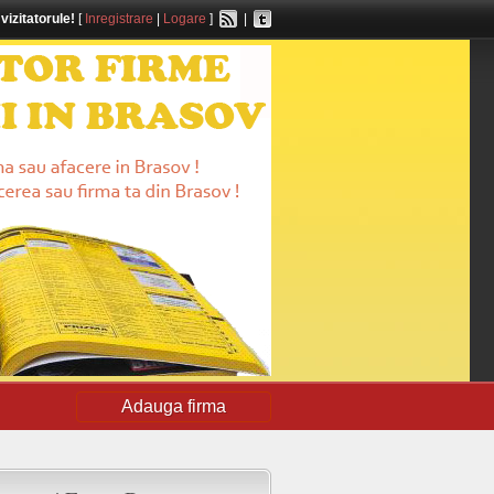
,
vizitatorule!
[
Inregistrare
|
Logare
]
|
Adauga firma