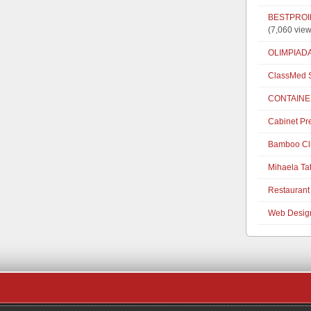
BESTPROIE
(7,060 view
OLIMPIAD
ClassMed S
CONTAINE
Cabinet Pr
Bamboo Cl
Mihaela Ta
Restaurant 
Web Desig