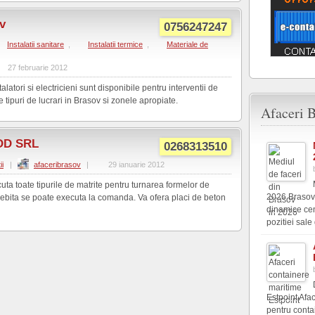
v
0756247247
Instalatii sanitare
,
Instalatii termice
,
Materiale de
27 februarie 2012
latori si electricieni sunt disponibile pentru interventii de
e tipuri de lucrari in Brasov si zonele apropiate.
Afaceri B
OD SRL
0268313510
ii
|
afaceribrasov
|
29 ianuarie 2012
 toate tipurile de matrite pentru turnarea formelor de
2026 Brasovu
ebita se poate executa la comanda. Va ofera placi de beton
dinamice cen
pozitiei sale 
Estpoint Afac
pentru conta