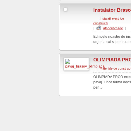
Instalator Braso
Instalatii electrice
,
constructii
|
afaceribrasov
|
Echipele noastre de insta
urgenta cat si pentru alt
OLIMPIADA PR
Materiale de construct
OLIMPIADA PROD executa
pavaj. Orice forma deos
pen...