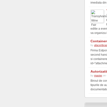
imediata din s
editie a eve
va organiza 
Container
by
afaceribra
Firma Estpoi
second hand 
si container
id="attachme
Autorizati
by
master
on 
Biroul de co
tipurile de a
documentatia 