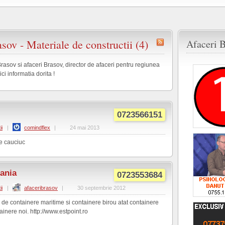
sov - Materiale de constructii (4)
Afaceri B
 Brasov si afaceri Brasov, director de afaceri pentru regiunea
i informatia dorita !
0723566151
ii
|
comindflex
|
24 mai 2013
e cauciuc
ania
0723553684
ii
|
afaceribrasov
|
30 septembrie 2012
e containere maritime si containere birou atat containere
inere noi. http://www.estpoint.ro