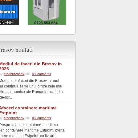
rasov noutati
Mediul de faceri din Brasov in
2026
by
afaceribrasov
on -
0 Comments
Mediul de afaceri din Brasov in anul
l continua sa fie unul dintre cele mai
tre economice ale Romaniei, datorita
geogr...
Afaceri containere maritime
Estpoint
by
afaceribrasov
on -
0 Comments
Despre afaceri containere maritime
eri containere maritime Estpoint, oferta
inere maritime Estpoint cu livrare