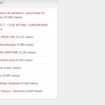
ri
ical de obstetrică - ginecologie Dr.
via
(25,965 views)
CT - CASE IEFTINE- LEMN/ZIDARIE
s)
A PROD SRL
(6,151 views)
tomatologie
(5,980 views)
RE MARITIME
(5,192 views)
emiere Dent
(5,045 views)
ub
(4,691 views)
tu
(4,685 views)
Bistro Stradivari
(4,588 views)
n Brasov - Romania
(4,569 views)