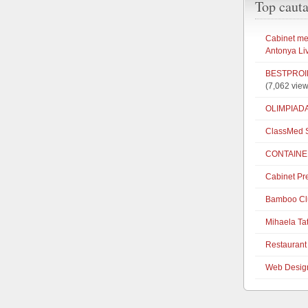
Top cauta
Cabinet med
Antonya Li
BESTPROIE
(7,062 view
OLIMPIAD
ClassMed S
CONTAINE
Cabinet Pr
Bamboo Cl
Mihaela Ta
Restaurant 
Web Desig