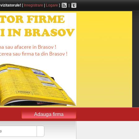
,
vizitatorule!
[
Inregistrare
|
Logare
]
|
Adauga firma
e