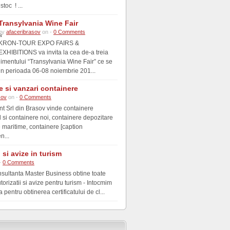
toc ! ...
Transylvania Wine Fair
by
afaceribrasov
on -
0 Comments
KRON-TOUR EXPO FAIRS &
EXHIBITIONS va invita la cea de-a treia
nimentului “Transylvania Wine Fair” ce se
in perioada 06-08 noiembrie 201...
e si vanzari containere
sov
on -
0 Comments
nt Srl din Brasov vinde containere
si containere noi, containere depozitare
e maritime, containere [caption
n...
i si avize in turism
-
0 Comments
nsultanta Master Business obtine toate
utorizatii si avize pentru turism - Intocmim
pentru obtinerea certificatului de cl...