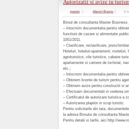
Autorizatii si avize in turis
master
|
Afaceri Brasov
|
5 m
Biroul de consultanta Master Business ob
– Intocmim documentatia pentru obtinerea
functiuni de cazare si alimentatie publ
1051/2011.
– Clasificare, reclasificare, preschimbare
Hoteluri, hoteluri-apartament, moteluri, h
agroturistice, vile turistice, cabane tur
apartamente si camere de inchiriat, nave 
etc.;
– Intocmim documentatia pentru obtinere
– Obtinem licente de turism pentru agentii
– Obtinem avize pentru constructii si am
– Efectuam documentatii in vederea omolo
– Certificatul de autorizare turistica a 
– Autorizarea plajelor in scop turistic.
Pentru solicitarile din tara, documentele
la adresa Biroului de consultanta Maste
Pentru detalii si tarife, aici http://www.