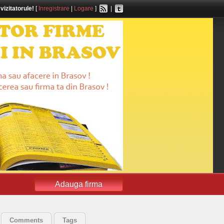
,
vizitatorule!
[
Inregistrare
|
Logare
]
|
Adauga firma
Comments
Tags