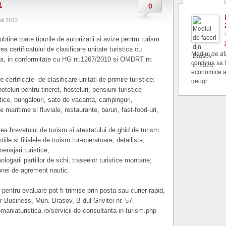
m
0
ai 2013
tine toate tipurile de autorizatii si avize pentru turism
 certificatului de clasificare unitate turistica cu
Mediul de af
ica, in conformitate cu HG nr.1267/2010 si OMDRT nr.
continua sa 
economice al
 certificate de clasificare unitati de primire turistice:
geogr...
oteluri pentru tineret, hosteluri, pensiuni turistice-
istice, bungalouri, sate de vacanta, campinguri,
maritime si fluviale, restaurante, baruri, fast-food-uri,
a brevetului de turism si atestatului de ghid de turism;
le si filialele de turism tur-operatoare, detailista;
enajari turistice;
garii partiilor de schi, traseelor turistice montane;
zonei de agrement nautic.
 pentru evaluare pot fi trimise prin posta sau curier rapid,
r Business, Mun. Brasov, B-dul Grivitei nr. 57.
romaniaturistica.ro/servicii-de-consultanta-in-turism.php