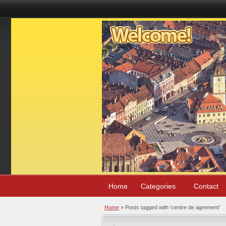
Home
Categories
Contact
Home
»
Posts tagged with 'centre de agrement'