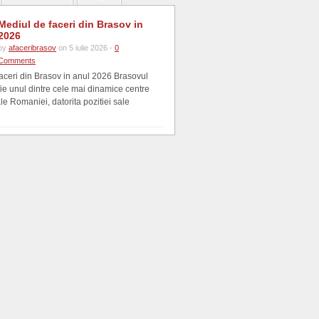
Mediul de faceri din Brasov in
2026
by
afaceribrasov
on 5 iulie 2026 -
0
Comments
aceri din Brasov in anul 2026 Brasovul
fie unul dintre cele mai dinamice centre
e Romaniei, datorita pozitiei sale