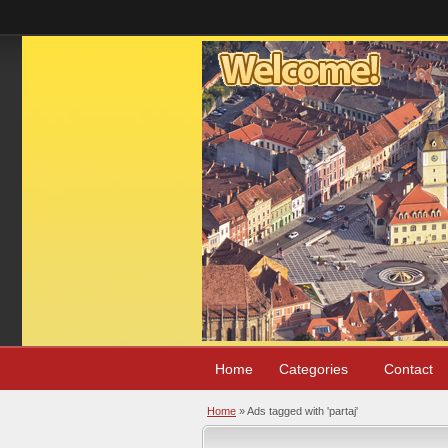
Home
Categories
Contact
Home
»
Ads tagged with 'partaj'