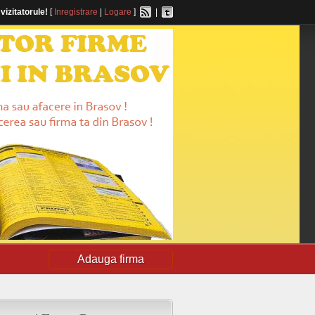
,
vizitatorule!
[
Inregistrare
|
Logare
]
|
Adauga firma