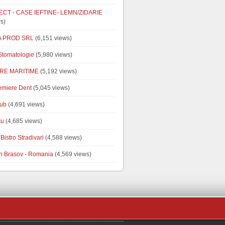
CT - CASE IEFTINE- LEMN/ZIDARIE
s)
A PROD SRL
(6,151 views)
tomatologie
(5,980 views)
RE MARITIME
(5,192 views)
emiere Dent
(5,045 views)
ub
(4,691 views)
tu
(4,685 views)
Bistro Stradivari
(4,588 views)
n Brasov - Romania
(4,569 views)