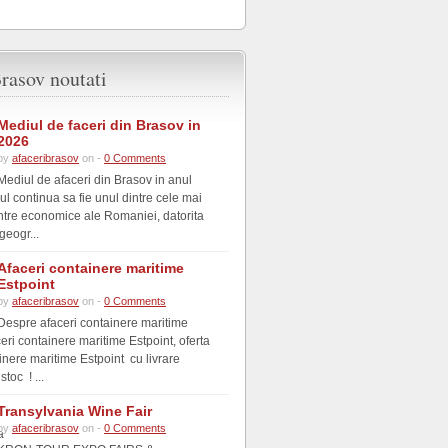
rasov noutati
Mediul de faceri din Brasov in
2026
by
afaceribrasov
on -
0 Comments
Mediul de afaceri din Brasov in anul
l continua sa fie unul dintre cele mai
tre economice ale Romaniei, datorita
geogr...
Afaceri containere maritime
Estpoint
by
afaceribrasov
on -
0 Comments
Despre afaceri containere maritime
eri containere maritime Estpoint, oferta
inere maritime Estpoint cu livrare
toc ! ...
Transylvania Wine Fair
by
afaceribrasov
on -
0 Comments