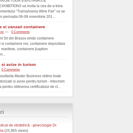
KRON-TOUR EXPO FAIRS &
EXHIBITIONS va invita la cea de-a treia
nimentului “Transylvania Wine Fair” ce se
in perioada 06-08 noiembrie 201...
e si vanzari containere
sov
on -
0 Comments
nt Srl din Brasov vinde containere
si containere noi, containere depozitare
e maritime, containere [caption
n...
i si avize in turism
-
0 Comments
nsultanta Master Business obtine toate
utorizatii si avize pentru turism - Intocmim
pentru obtinerea certificatului de cl...
ri
ical de obstetrică - ginecologie Dr.
via
(25,965 views)