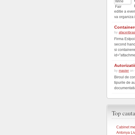
editie a eve
va organiza 
Container
by
afaceribra
Firma Estpoi
second hand 
si container
id="attachme
Autorizati
by
master
on 
Biroul de co
tipurile de a
documentatia 
Top cauta
Cabinet med
Antonya Li