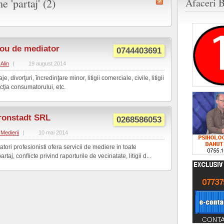
e 'partaj' (2)
Afaceri B
rou de mediator
0744403691
 Alin
|
19 august 2014
, divorţuri, încredinţare minor, litigii comerciale, civile, litigii
cţia consumatorului, etc.
ronstadt SRL
0268586053
Medierii
|
10 mai 2014
ori profesionisti ofera servicii de mediere in toate
artaj, conflicte privind raporturile de vecinatate, litigii d...