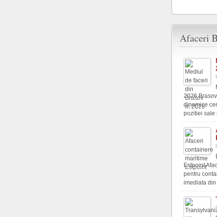
Afaceri B
2026 Brasovu
dinamice cen
pozitiei sale 
Estpoint Afac
pentru conta
imediata din s