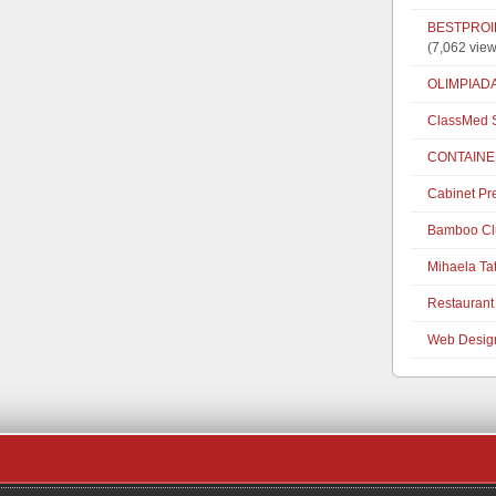
BESTPROIE
(7,062 view
OLIMPIAD
ClassMed S
CONTAINE
Cabinet Pr
Bamboo Cl
Mihaela Ta
Restaurant 
Web Desig