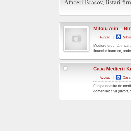
Afaceri Brasov, listari firm
Miloiu Alin – Bi
Avocati
|
Miloiu
Mediere urgentă in partaje
financiar bancare, prote
Casa Medierii K
Avocati
|
Casa 
Echipa noastra de mediat
domeniile: civil (divort, p